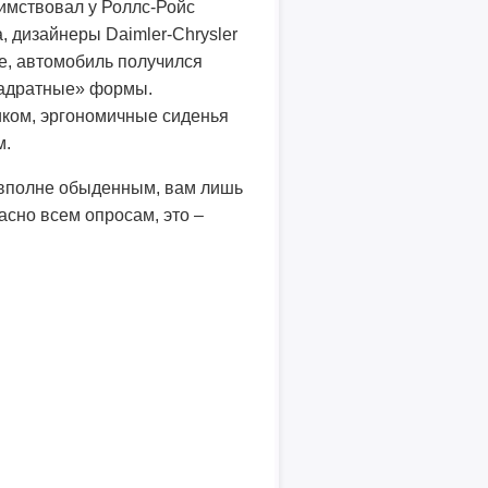
имствовал у Роллс-Ройс
, дизайнеры Daimler-Chrysler
е, автомобиль получился
вадратные» формы.
иком, эргономичные сиденья
м.
вполне обыденным, вам лишь
сно всем опросам, это –