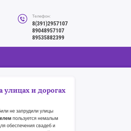
Телефон:
8(391)2957107
89048957107
89535882399
а улицах и дорогах
били не запрудили улицы
телем
пользуется немалым
ля обеспечения свадеб и